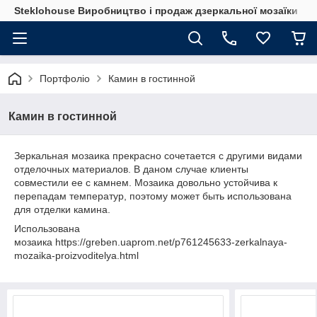
Steklohouse Виробництво і продаж дзеркальної мозаїки
Портфоліо
Камин в гостинной
Камин в гостинной
Зеркальная мозаика прекрасно сочетается с другими видами
отделочных материалов. В даном случае клиенты
совместили ее с камнем. Мозаика довольно устойчива к
перепадам температур, поэтому может быть использована
для отделки камина.
Использована
мозаика https://greben.uaprom.net/p761245633-zerkalnaya-
mozaika-proizvoditelya.html