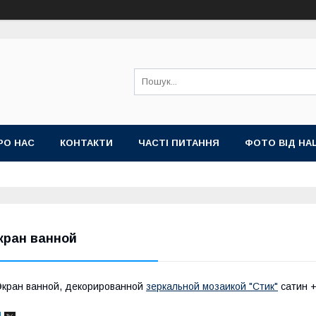
РО НАС
КОНТАКТИ
ЧАСТІ ПИТАННЯ
ФОТО ВІД НА
ТТІ
кран ванной
кран ванной, декорированной
зеркальной мозаикой "Стик"
сатин +