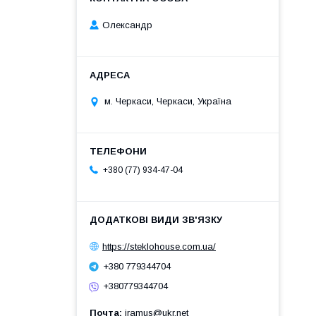
Олександр
м. Черкаси, Черкаси, Україна
+380 (77) 934-47-04
https://steklohouse.com.ua/
+380 779344704
+380779344704
Почта
iramus@ukr.net