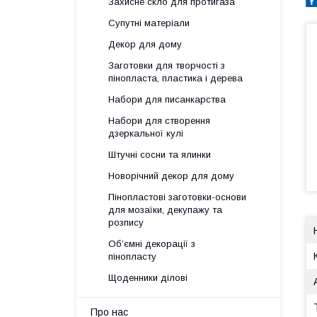
Захисне скло для протигаза
Супутні матеріали
Декор для дому
Заготовки для творчості з
пінопласта, пластика і дерева
Набори для писанкарства
Набори для створення
дзеркальної кулі
Штучні сосни та ялинки
Новорічний декор для дому
Пінопластові заготовки-основи
для мозаїки, декупажу та
розпису
Об’ємні декорації з
пінопласту
Щоденники ділові
Про нас