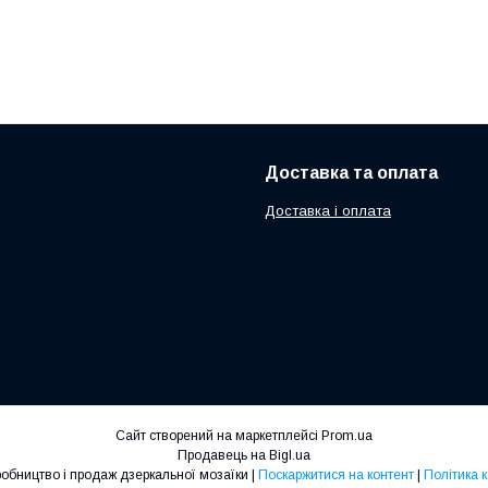
Доставка та оплата
Доставка і оплата
Сайт створений на маркетплейсі
Prom.ua
Продавець на Bigl.ua
StekloHouse Виробництво і продаж дзеркальної мозаїки |
Поскаржитися на контент
|
Політика 