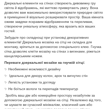
Дзеркальні елементи на стінах створюють дивовижну гру
світла й відображень, які миттєво привертають увагу. Вона
дозволяє вам максимально використовувати природне світло
в приміщенні й візуально розширювати простір. Ваша кімната
оживе завдяки яскравим відображенням та переливам,
створюючи унікальну атмосферу, яка вразить всіх ваших
гостей.
Забудьте про складнощі при установці декоративних
елементів! Дзеркальна мозаїка на сітці не складна для
монтажу, кріпиться за допомогою спеціального клею. Гнучка
сітка дозволяє клеїти мозаїку на стінах з вигинами, ріжеться
канцелярськиим ножем.
Переваги дзеркальної мозаїки на гнучкій сітці:
✨ Необмежені можливості дизайну
✨ Ідеальна для декору колон, арок та вигнутих стін
✨ Легкість установки та догляду
✨ Не боїться вологи та перепадів температур
Зробіть ваш дім або комерційне простору незабутнім за
допомогою дзеркальної мозаїки на сітці. Незалежно від того,
чи шукаєте ви сучасний мінімалізм, класичний шик або