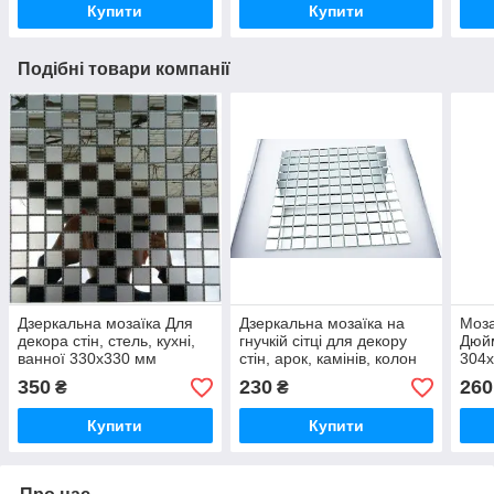
Купити
Купити
Подібні товари компанії
Дзеркальна мозаїка Для
Дзеркальна мозаїка на
Моза
декора стін, стель, кухні,
гнучкій сітці для декору
Дюйм
ванної 330х330 мм
стін, арок, камінів, колон
304
274х274 мм
350
230
260
₴
₴
Купити
Купити