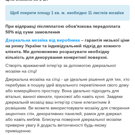
Щоб покрити площу 1 кв. м. необхідно 11 листків мозаїки
При відправці післяплатою обов'язкова передоплата
50% від суми замовлення
Дзеркальна мозаїка від виробника
– гарантія низької ціни
на ринку України та індивідуальний підхід до кожного
клієнта. Ми допоможемо розрахувати необхідну
кількість для декорування конкретної поверхні.
Створіть вражаючий інтер'єр за допомогою дзеркальної
мозаїки на сітці!
Дзеркальна мозаїка на сітці - це ідеальне рішення для тих, хто
перебуває в пошуку ідей візуального перевтілення свого дому
або комерційного простору. Вона ідеально підходить для
вітальні, ванної кімнати, прихожої або навіть кухні. Завдяки
дзеркальній мозаїці ваш інтер'єр стане елегантним й
розкішним. Ви можете використовувати мозаїку для створення
акцентних стін, декоративних панелей, рамок для дзеркал
або навіть меблів. Блискуча поверхня дзеркальної мозаїки
приверне увагу й додасть витонченості будь-якому
приміщенню.