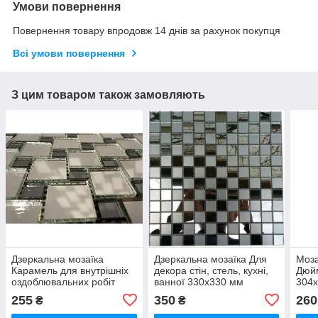
Умови повернення
Повернення товару впродовж 14 днів за рахунок покупця
Всі умови повернення
З цим товаром також замовляють
Дзеркальна мозаїка
Дзеркальна мозаїка Для
Моза
Карамель для внутрішніх
декора стін, стель, кухні,
Дюйм
оздоблювальних робіт
ванної 330х330 мм
304
285х285 мм
255
350
260
₴
₴