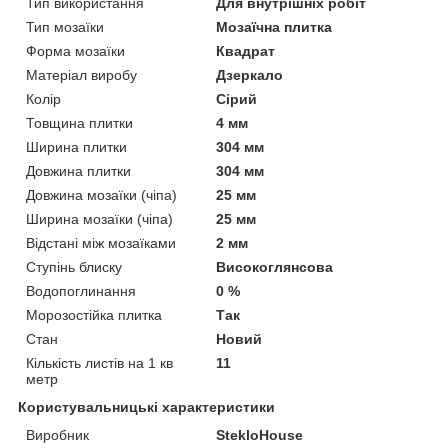
Тип використання
Для внутрішніх робіт
Тип мозаїки
Мозаїчна плитка
Форма мозаїки
Квадрат
Матеріал виробу
Дзеркало
Колір
Сірий
Товщина плитки
4 мм
Ширина плитки
304 мм
Довжина плитки
304 мм
Довжина мозаїки (чіпа)
25 мм
Ширина мозаїки (чіпа)
25 мм
Відстані між мозаїками
2 мм
Ступінь блиску
Високоглянсова
Водопоглинання
0 %
Морозостійка плитка
Так
Стан
Новий
Кількість листів на 1 кв
11
метр
Користувальницькі характеристики
Виробник
StekloHouse