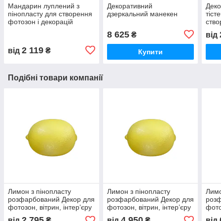
Мандарин луплений з
Декоративний
Деко
пінопласту для створення
дзеркальний манекен
тіст
фотозон і декорацій
ство
Розфарбований
деко
8 625
₴
від
2 119
від
₴
Купити
Подібні товари компанії
Лимон з пінопласту
Лимон з пінопласту
Лимо
розфарбований Декор для
розфарбований Декор для
розф
фотозон, вітрин, інтер’єру
фотозон, вітрин, інтер’єру
фото
40 см
50 см
60 с
2 795
4 950
від
₴
від
₴
від