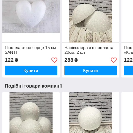
Пінопластове серце 15 см
Напівсфера з пінопласта
Піно
SANTI
20см, 2 шт
«Кіл
122
288
122
₴
₴
Купити
Купити
Подібні товари компанії