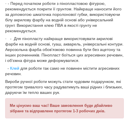
· - Перед початком роботи з пінопластовою фігурою,
рекомендується покрити її грунтом. Найкраще наносити його
за допомогою шматочка поролонової губки, використовуючи
білу акрилову фарбу на водній основі або універсальний
грунт. Використання клею ПВА в якості грунту не
рекомендується.
· - Для пінопласту найкраще використовувати акрилові
фарби на водній основі, гуаш, акварель, універсальні контури.
Аерозольна фарба обов'язково повинна бути без ацетону та
інших розчинників. Пінопласт боїться цих агресивних речовин,
і об'ємна фігура може деформуватися.
-
Клей
для роботи так само не повинен містити агресивних
речовин.
Вироби ручної роботи можуть стати чудовим подарунком, які
протягом тривалого часу радуватимуть ваші рідних і близьких,
даруючи їм тепло ваших рук.
Ми цінуємо ваш час! Ваше замовлення буде дбайливо
зібране та відправлене протягом 1-3 робочих днів.