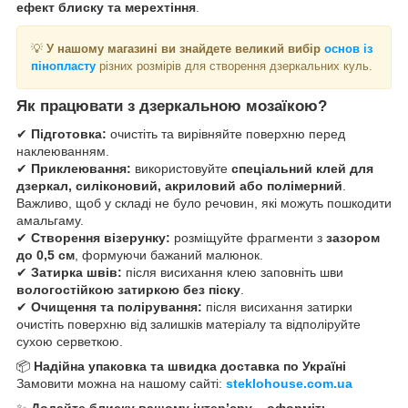
ефект блиску та мерехтіння
.
💡
У нашому магазині ви знайдете великий вибір
основ із
пінопласту
різних розмірів для створення дзеркальних куль.
Як працювати з дзеркальною мозаїкою?
✔
Підготовка:
очистіть та вирівняйте поверхню перед
наклеюванням.
✔
Приклеювання:
використовуйте
спеціальний клей для
дзеркал, силіконовий, акриловий або полімерний
.
Важливо, щоб у складі не було речовин, які можуть пошкодити
амальгаму.
✔
Створення візерунку:
розміщуйте фрагменти з
зазором
до 0,5 см
, формуючи бажаний малюнок.
✔
Затирка швів:
після висихання клею заповніть шви
вологостійкою затиркою без піску
.
✔
Очищення та полірування:
після висихання затирки
очистіть поверхню від залишків матеріалу та відполіруйте
сухою серветкою.
📦
Надійна упаковка та швидка доставка по Україні
Замовити можна на нашому сайті:
steklohouse.com.ua
✨
Додайте блиску вашому інтер’єру – оформіть