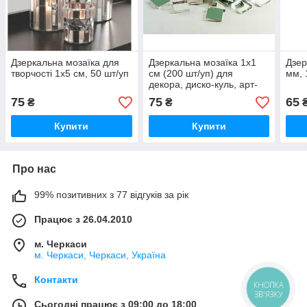
Дзеркальна мозаїка для
Дзеркальна мозаїка 1х1
Дзер
творчості 1х5 см, 50 шт/уп
см (200 шт/уп) для
мм, 
декора, диско-куль, арт-
проектів
75
75
65
₴
₴
₴
Купити
Купити
Про нас
99% позитивних з 77 відгуків за рік
Працює з 26.04.2010
м. Черкаси
м. Черкаси, Черкаси, Україна
Контакти
КНОПКА
ЗВ'ЯЗКУ
Сьогодні працює з 09:00 до 18:00