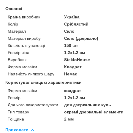
Основні
Країна виробник
Україна
Колір
Сріблястий
Матеріал
Скло
Матеріал виробу
Скло (дзеркало)
Кількість в упаковці
150 шт
Розмір чіпа
1.2х1.2 см
Виробник
StekloHouse
Форма мозаїки
Квадрат
Наявність липкого шару
Немає
Користувальницькі характеристики
Форма мозаїки
квадрат
Розмір
1.2х1.2 см
Для чого використовувати
для дзеркальних куль
Тип товару
окремі дзеркальні елементи
Тоіщина
2 мм
Приховати