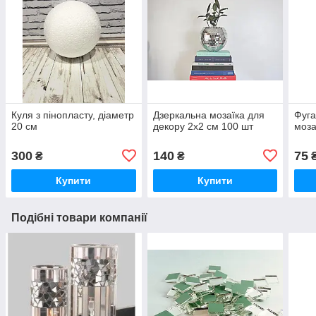
Куля з пінопласту, діаметр
Дзеркальна мозаїка для
Фуга
20 см
декору 2х2 см 100 шт
моза
300
140
75
₴
₴
Купити
Купити
Подібні товари компанії