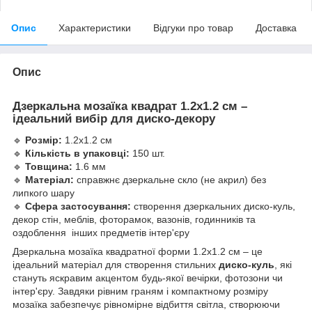
Опис
Характеристики
Відгуки про товар
Доставка
Опис
Дзеркальна мозаїка квадрат 1.2х1.2 см –
ідеальний вибір для диско-декору
🔹
Розмір:
1.2х1.2 см
🔹
Кількість в упаковці:
150 шт.
🔹
Товщина:
1.6 мм
🔹
Матеріал:
справжнє дзеркальне скло (не акрил) без
липкого шару
🔹
Сфера застосування:
створення дзеркальних диско-куль,
декор стін, меблів, фоторамок, вазонів, годинників та
оздоблення інших предметів інтер'єру
Дзеркальна мозаїка квадратної форми 1.2х1.2 см – це
ідеальний матеріал для створення стильних
диско-куль
, які
стануть яскравим акцентом будь-якої вечірки, фотозони чи
інтер'єру. Завдяки рівним граням і компактному розміру
мозаїка забезпечує рівномірне відбиття світла, створюючи