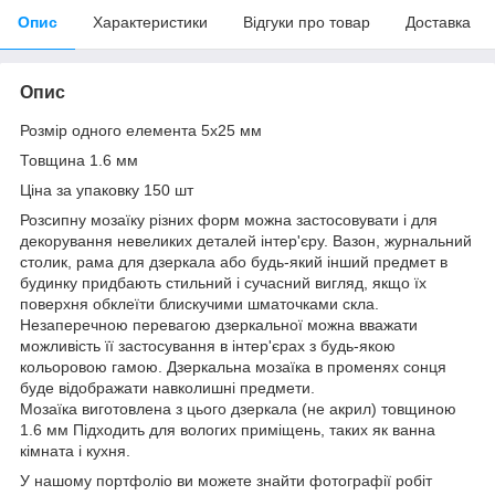
Опис
Характеристики
Відгуки про товар
Доставка
Опис
Розмір одного елемента 5х25 мм
Товщина 1.6 мм
Ціна за упаковку 150 шт
Розсипну мозаїку різних форм можна застосовувати і для
декорування невеликих деталей інтер'єру. Вазон, журнальний
столик, рама для дзеркала або будь-який інший предмет в
будинку придбають стильний і сучасний вигляд, якщо їх
поверхня обклеїти блискучими шматочками скла.
Незаперечною перевагою дзеркальної можна вважати
можливість її застосування в інтер'єрах з будь-якою
кольоровою гамою. Дзеркальна мозаїка в променях сонця
буде відображати навколишні предмети.
Мозаїка виготовлена з цього дзеркала (не акрил) товщиною
1.6 мм Підходить для вологих приміщень, таких як ванна
кімната і кухня.
У нашому портфоліо ви можете знайти фотографії робіт