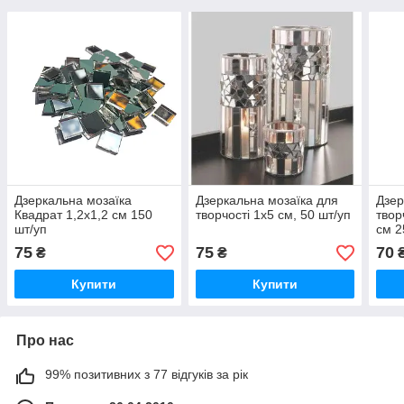
Дзеркальна мозаїка
Дзеркальна мозаїка для
Дзер
Квадрат 1,2х1,2 см 150
творчості 1х5 см, 50 шт/уп
твор
шт/уп
см 2
75
75
70
₴
₴
Купити
Купити
Про нас
99% позитивних з 77 відгуків за рік