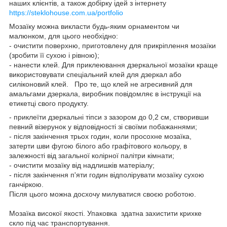
наших клієнтів, а також добірку ідей з інтернету
https://steklohouse.com.ua/portfolio
Мозаїку можна викласти будь-яким орнаментом чи
малюнком, для цього необхідно:
- очистити поверхню, приготовлену для прикріплення мозаїки
(зробити її сухою і рівною);
- нанести клей. Для приклеювання дзеркальної мозаїки краще
використовувати спеціальний клей для дзеркал або
силіконовий клей. Про те, що клей не агресивний для
амальгами дзеркала, виробник повідомляє в інструкції на
етикетці свого продукту.
- приклеїти дзеркальні тіпси з зазором до 0,2 см, створивши
певний візерунок у відповідності зі своїми побажаннями;
- після закінчення трьох годин, коли просохне мозаїка,
затерти шви фугою білого або графітового кольору, в
залежності від загальної колірної палітри кімнати;
- очистити мозаїку від надлишків матеріалу;
- після закінчення п'яти годин відполірувати мозаїку сухою
ганчіркою.
Після цього можна досхочу милуватися своєю роботою.
Мозаїка високої якості. Упаковка здатна захистити крихке
скло під час транспортування.