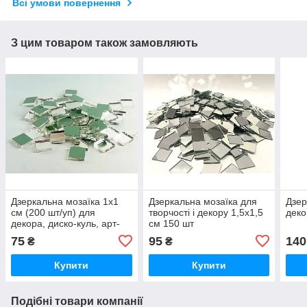
Всі умови повернення
З цим товаром також замовляють
Дзеркальна мозаїка 1х1
Дзеркальна мозаїка для
Дзер
см (200 шт/уп) для
творчості і декору 1,5х1,5
деко
декора, диско-куль, арт-
см 150 шт
проектів
75
95
140
₴
₴
Купити
Купити
Подібні товари компанії