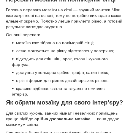
Головна перевага мозаїки на сітці — зручний монтаж. Чіпи
вже закріплені на основі, тому не потрібно викладати кожен
елемент окремо. Полотно легше приклеїти рівно, а готовий
результат виглядає акуратно.
Основні переваги:
мозаїка вже зібрана на полімерній сітці;
легко монтується на рівну підготовлену поверхню;
підходить для стін, ніш, арок, колон і кухонного
фартуха;
доступна у кольорах срібло, графіт, сатин і мікс;
є різні форми для різних дизайнерських рішень;
красиво відбиває світло та візуально оживляє
інтер’єр.
Як обрати мозаїку для свого інтер’єру?
Для світлих кухонь, ванних кімнат і невеликих приміщень
краще підійде
срібна дзеркальна мозаїка
— вона додає
максимум світла.
Для лофту, барної зони, сучасної кухні або інтер’єру з