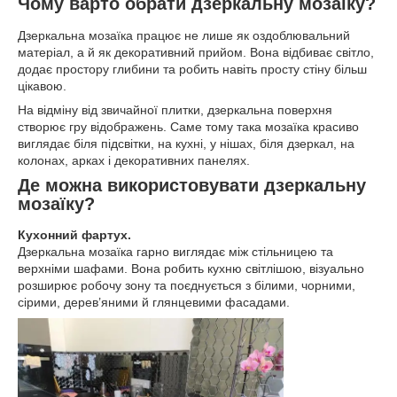
Чому варто обрати дзеркальну мозаїку?
Дзеркальна мозаїка працює не лише як оздоблювальний
матеріал, а й як декоративний прийом. Вона відбиває світло,
додає простору глибини та робить навіть просту стіну більш
цікавою.
На відміну від звичайної плитки, дзеркальна поверхня
створює гру відображень. Саме тому така мозаїка красиво
виглядає біля підсвітки, на кухні, у нішах, біля дзеркал, на
колонах, арках і декоративних панелях.
Де можна використовувати дзеркальну
мозаїку?
Кухонний фартух.
Дзеркальна мозаїка гарно виглядає між стільницею та
верхніми шафами. Вона робить кухню світлішою, візуально
розширює робочу зону та поєднується з білими, чорними,
сірими, дерев’яними й глянцевими фасадами.