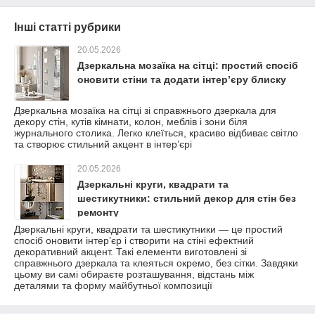
Інші статті рубрики
20.05.2026
Дзеркальна мозаїка на сітці: простий спосіб
оновити стіни та додати інтер’єру блиску
Дзеркальна мозаїка на сітці зі справжнього дзеркала для
декору стін, кутів кімнати, колон, меблів і зони біля
журнального столика. Легко клеїться, красиво відбиває світло
та створює стильний акцент в інтер’єрі
20.05.2026
Дзеркальні круги, квадрати та
шестикутники: стильний декор для стін без
ремонту
Дзеркальні круги, квадрати та шестикутники — це простий
спосіб оновити інтер’єр і створити на стіні ефектний
декоративний акцент. Такі елементи виготовлені зі
справжнього дзеркала та клеяться окремо, без сітки. Завдяки
цьому ви самі обираєте розташування, відстань між
деталями та форму майбутньої композиції