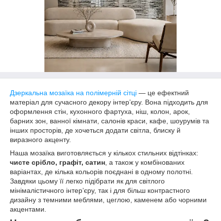
Дзеркальна мозаїка на полімерній сітці
— це ефектний
матеріал для сучасного декору інтер’єру. Вона підходить для
оформлення стін, кухонного фартуха, ніш, колон, арок,
барних зон, ванної кімнати, салонів краси, кафе, шоурумів та
інших просторів, де хочеться додати світла, блиску й
виразного акценту.
Наша мозаїка виготовляється у кількох стильних відтінках:
чисте срібло, графіт, сатин
, а також у комбінованих
варіантах, де кілька кольорів поєднані в одному полотні.
Завдяки цьому її легко підібрати як для світлого
мінімалістичного інтер’єру, так і для більш контрастного
дизайну з темними меблями, цеглою, каменем або чорними
акцентами.